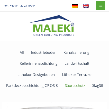
Zum
Mai
Fon: +49-541 20 24 799-0
Inhalt
Me
springen
All
Industrieboden
Kanalsanierung
Kellerinnenabdichtung
Landwirtschaft
Lithokor Designboden
Lithokor Terrazzo
Parkdeckbeschichtung CP OS 8
Säureschutz
SlagSil
Maleki-